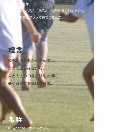
的としています。
陸上競技はもちろん、他スポーツや生きていく上でも
大切な能力を当クラブで育てませんか。
​理念
頭もからだもたくさん使い、
全力で楽しみながら、​
人と人とのつながりを大切に、
夢や可能性を拡げる育成。
​名称
K.Synapse（ケイ.シナプス）