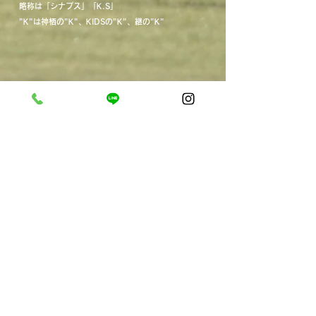
略称は「シナプス」「K.S」​
​"K"は神栖の"K"、KIDSの"K"、継の"K"