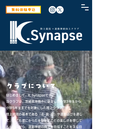
無料体験申込
クラブについて
はじめまして、K.Synapseです。
当クラブは、茨城県神栖市に誕生した小学3年生から
小学5年生までを対象にした陸上クラブです。
陸上競技の基本である「走･跳･投」や運動遊びを通じ
て、こども達にからだを動かすことの楽しさを感じて
もらいながら、運動神経の向上を目指すことを主な目